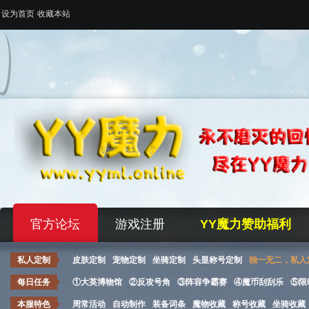
设为首页
收藏本站
官方论坛
游戏注册
YY魔力赞助福利
私人定制
皮肤定制
宠物定制
坐骑定制
头显称号定制
独一无二，私人
每日任务
①大英博物馆
②反攻号角
③阵容争霸赛
④魔币刮刮乐
⑤限
本服特色
周常活动
自动制作
装备词条
魔物收藏
称号收藏
坐骑收藏