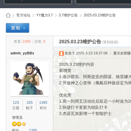
官方论坛
YY魔力3.7
3.7维护公告
2025.03.23维护公告
Di
»
›
›
›
2025.03.23维护公告
查看:
2265
|
回复:
0
[复制链接]
admin_yyBBs
发表于 2025-3-23 19:37:08
|
显示全部楼
2025.3.23维护内容
新增类
1.洛沙群岛、阿斯提亚的阴谋、格雷娜
2.开放神之心首饰（佩戴后种族设定为
优化类
sc
1.周一到周五活动往后延迟一小时改为2
123
205
1395
2.快捷打卡更新为组队打卡
主题
帖子
积分
3.杰诺瓦加新增一个智能护士
管理员
积分
1395