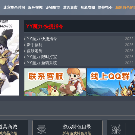
路
迷宫剩余时间
服务摆摊
宠物集市
道具集市
形象衣橱
快捷指令
精彩特色的
YY魔力-快捷指令
YY魔力-快捷指令
2022-
新手福利
2025-
皮肤定制
2025-
YY魔力-限时打宝
2025-
YY魔力-坐骑系统
2022-
mostbet_xnpi
2026-
YY魔力-万能传送（飞机）
2025-
YY魔力-集市系统
2022-
YY魔力-自动寻路
2022-
YY魔力-称号收藏
2022-
道具商城
游戏特色目录
城商品介绍
所有游戏特色介绍