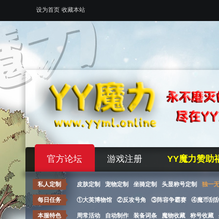
设为首页
收藏本站
官方论坛
游戏注册
YY魔力赞助
私人定制
皮肤定制
宠物定制
坐骑定制
头显称号定制
独一
每日任务
①大英博物馆
②反攻号角
③阵容争霸赛
④魔币刮
本服特色
周常活动
自动制作
装备词条
魔物收藏
称号收藏