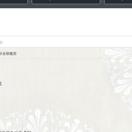
]
示全部楼层
情