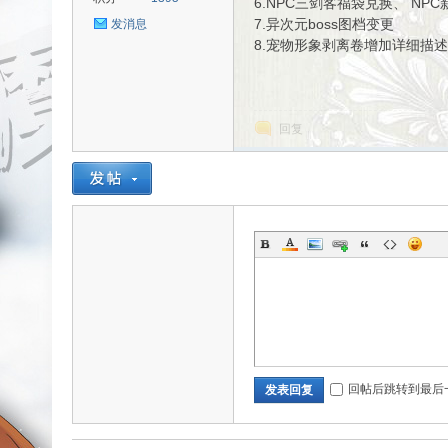
6.NPC三剑客福袋兑换、 NP
7.异次元boss图档变更
发消息
8.宠物形象剥离卷增加详细描述
uz!
回复
Bo
回帖后跳转到最后
发表回复