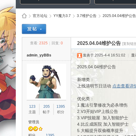
官方论坛
YY魔力3.7
3.7维护公告
2025.04.04维护公告
Di
»
›
›
›
2025.04.04维护公告
查看:
2325
|
回复:
0
[复制链接
admin_yyBBs
发表于 2025-4-4 16:51:02
|
显
2025.04.04维护公告
新增类：
上线清明节日活动
点击查看详
优化类：
sc
1.魔法引擎修改为必杀增伤
123
205
1395
2.V3开始VIP上线公告
主题
帖子
积分
3.VIP技能屋 加入智能护士
管理员
4.比丘成医院 加入智能护士
5.大幅提升双偷概率提升
积分
1395