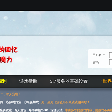
用户名
密码
福利
游戏赞助
3.7服务器基础设置
"世
无二，私人定制！
刮乐
⑤限时打宝
⑥经验加成
周一至周日活动开不停,夜夜越有歌！
坐骑收藏
百人道场
爆率和额外BP
深渊玩法
丰富多彩的游戏内容，使游戏不再