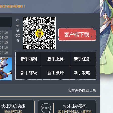
游戏功能持续增加！
扫
码
进
04-16
QQ
01-05
群
04-15
01-10
04-16
03-11
新手福利
新手上路
新手任务
01-18
04-04
新手练级
新手搬砖
新手攻略
04-16
04-16
官方任务自助目录
快捷系统功能
对外挂零容忍
快捷系统功能
匿名保护举报人,人皆有责