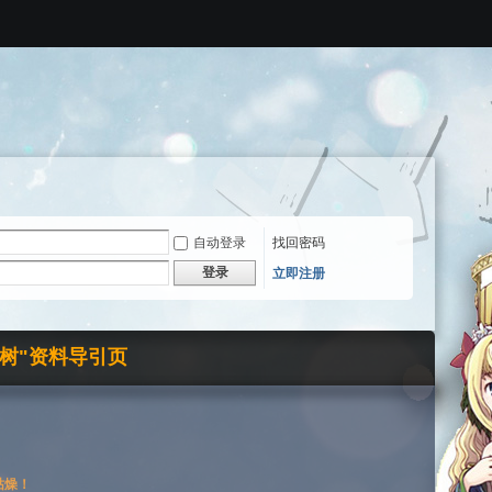
自动登录
找回密码
登录
立即注册
界树"资料导引页
枯燥！