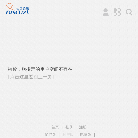
抱歉，您指定的用户空间不存在
[ 点击这里返回上一页 ]
首页
|
登录
|
注册
简易版
|
触屏版
|
电脑版
|