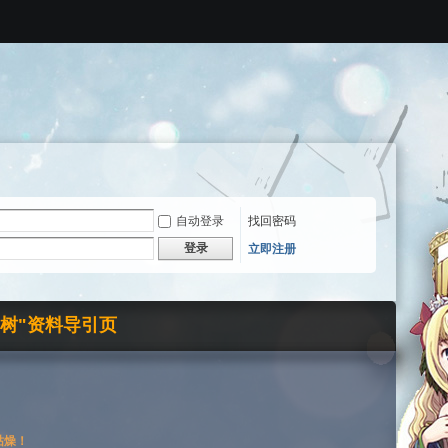
自动登录
找回密码
登录
立即注册
界树"资料导引页
枯燥！