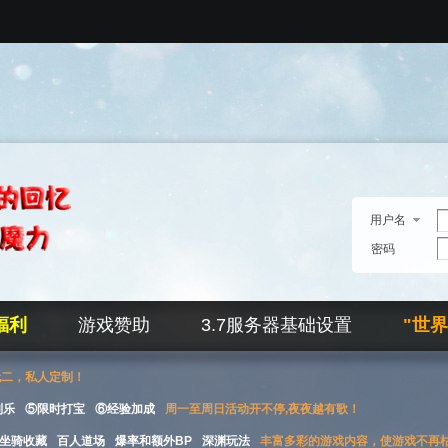
用户名
密码
福利
游戏赞助
3.7服务器基础设置
"世
无二，私人定制！
刮乐
⑤限时打宝
⑥经验加成
周一至周日活动开不停,夜夜越有歌！
坐骑收藏
百人道场
爆率和额外BP
深渊玩法
丰富多彩的游戏内容，使游戏不再