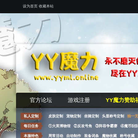
设为首页
收藏本站
官方论坛
游戏注册
YY魔力赞助
私人定制
皮肤定制
宠物定制
坐骑定制
头显称号定制
独一
每日任务
①大英博物馆
②反攻号角
③阵容争霸赛
④魔币刮
本服特色
周常活动
自动制作
装备词条
魔物收藏
称号收藏