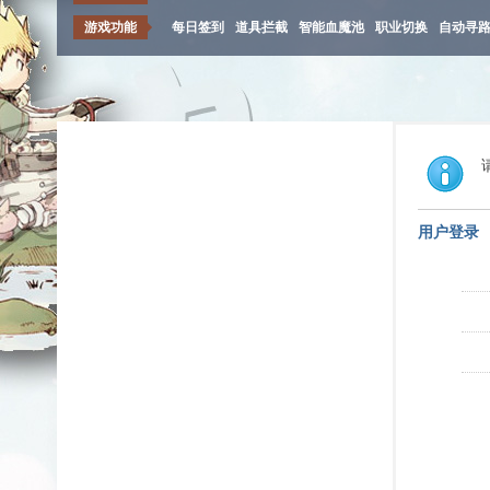
游戏功能
每日签到
道具拦截
智能血魔池
职业切换
自动寻
用户登录