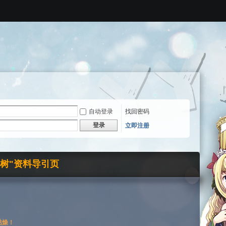
自动登录
找回密码
登录
立即注册
界树"资料导引页
枯燥！