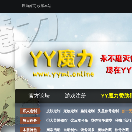
设为首页
收藏本站
官方论坛
游戏注册
YY魔力赞助
私人定制
皮肤定制
宠物定制
坐骑定制
头显称号定制
独一
每日任务
①大英博物馆
②反攻号角
③阵容争霸赛
④魔币刮
本服特色
周常活动
自动制作
装备词条
魔物收藏
称号收藏