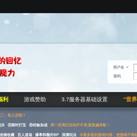
用户名
密码
福利
游戏赞助
3.7服务器基础设置
"世
无二，私人定制！
刮乐
⑤限时打宝
⑥经验加成
周一至周日活动开不停,夜夜越有歌！
坐骑收藏
百人道场
爆率和额外BP
深渊玩法
丰富多彩的游戏内容，使游戏不再