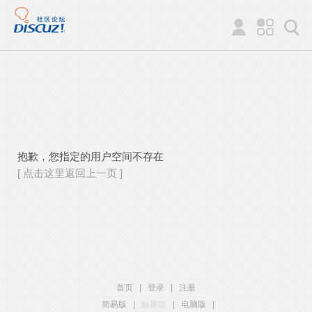
抱歉，您指定的用户空间不存在
[ 点击这里返回上一页 ]
首页
|
登录
|
注册
简易版
|
触屏版
|
电脑版
|