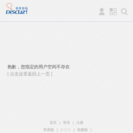
抱歉，您指定的用户空间不存在
[ 点击这里返回上一页 ]
首页
|
登录
|
注册
简易版
|
触屏版
|
电脑版
|