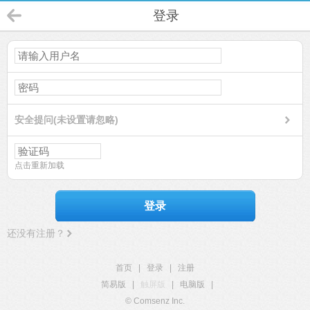
登录
安全提问(未设置请忽略)
点击重新加载
登录
还没有注册？
首页
|
登录
|
注册
简易版
|
触屏版
|
电脑版
|
© Comsenz Inc.