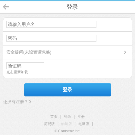
登录
安全提问(未设置请忽略)
点击重新加载
登录
还没有注册？
首页
|
登录
|
注册
简易版
|
触屏版
|
电脑版
|
© Comsenz Inc.