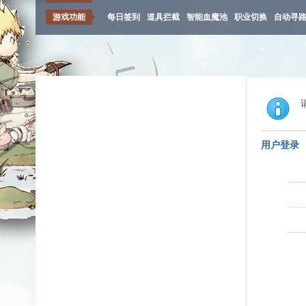
游戏功能
每日签到
道具拦截
智能血魔池
职业切换
自动寻
用户登录