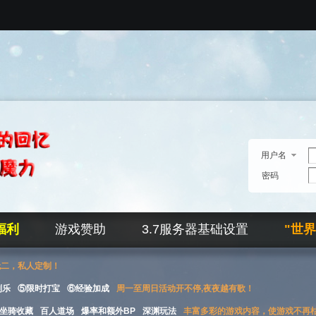
用户名
密码
福利
游戏赞助
3.7服务器基础设置
"世
无二，私人定制！
刮乐
⑤限时打宝
⑥经验加成
周一至周日活动开不停,夜夜越有歌！
坐骑收藏
百人道场
爆率和额外BP
深渊玩法
丰富多彩的游戏内容，使游戏不再