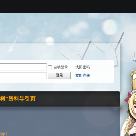
自动登录
找回密码
登录
立即注册
界树"资料导引页
枯燥！