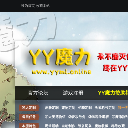
设为首页
收藏本站
官方论坛
游戏注册
YY魔力赞助
私人定制
皮肤定制
宠物定制
坐骑定制
头显称号定制
独一
每日任务
①大英博物馆
②反攻号角
③阵容争霸赛
④魔币刮
本服特色
周常活动
自动制作
装备词条
魔物收藏
称号收藏