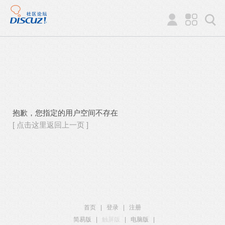
抱歉，您指定的用户空间不存在
[ 点击这里返回上一页 ]
首页
|
登录
|
注册
简易版
|
触屏版
|
电脑版
|