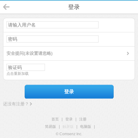
登录
安全提问(未设置请忽略)
点击重新加载
登录
还没有注册？
首页
|
登录
|
注册
简易版
|
触屏版
|
电脑版
|
© Comsenz Inc.