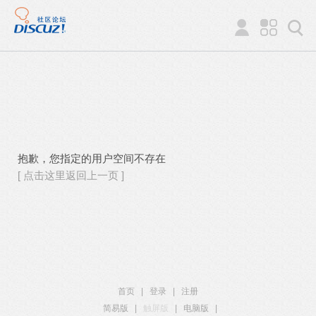
抱歉，您指定的用户空间不存在
[ 点击这里返回上一页 ]
首页
|
登录
|
注册
简易版
|
触屏版
|
电脑版
|