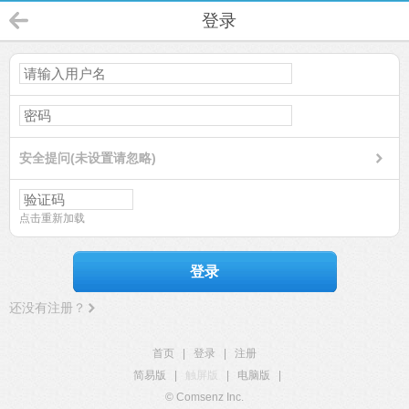
登录
安全提问(未设置请忽略)
点击重新加载
登录
还没有注册？
首页
|
登录
|
注册
简易版
|
触屏版
|
电脑版
|
© Comsenz Inc.