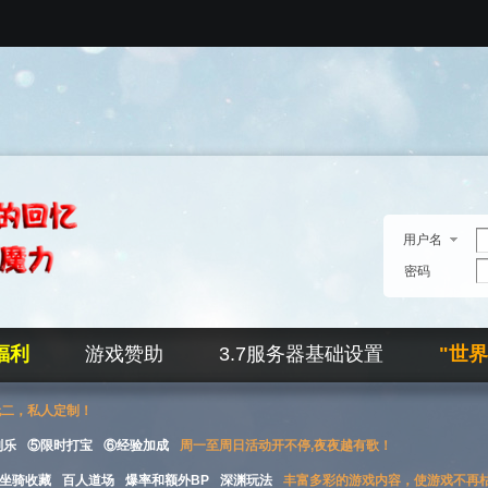
用户名
密码
福利
游戏赞助
3.7服务器基础设置
"世
无二，私人定制！
刮乐
⑤限时打宝
⑥经验加成
周一至周日活动开不停,夜夜越有歌！
坐骑收藏
百人道场
爆率和额外BP
深渊玩法
丰富多彩的游戏内容，使游戏不再