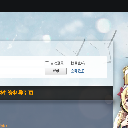
自动登录
找回密码
登录
立即注册
界树"资料导引页
枯燥！