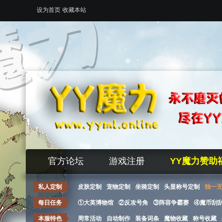
设为首页
收藏本站
官方论坛
游戏注册
YY魔力赞助
私人定制
皮肤定制
宠物定制
坐骑定制
头显称号定制
独一
每日任务
①大英博物馆
②反攻号角
③阵容争霸赛
④魔币刮
本服特色
周常活动
自动制作
装备词条
魔物收藏
称号收藏