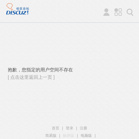
抱歉，您指定的用户空间不存在
[ 点击这里返回上一页 ]
首页
|
登录
|
注册
简易版
|
触屏版
|
电脑版
|