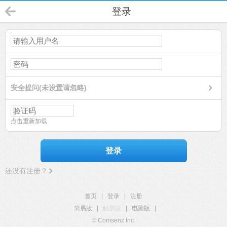
登录
安全提问(未设置请忽略)
点击重新加载
登录
还没有注册？
首页
|
登录
|
注册
简易版
|
触屏版
|
电脑版
|
© Comsenz Inc.