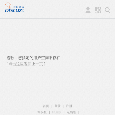
抱歉，您指定的用户空间不存在
[ 点击这里返回上一页 ]
首页
|
登录
|
注册
简易版
|
触屏版
|
电脑版
|