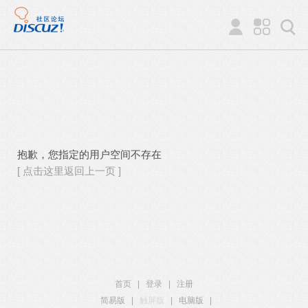
抱歉，您指定的用户空间不存在
[ 点击这里返回上一页 ]
首页
|
登录
|
注册
简易版
|
触屏版
|
电脑版
|