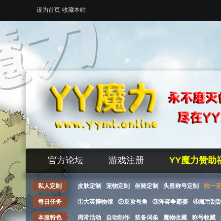
设为首页
收藏本站
官方论坛
游戏注册
YY魔力赞助
私人定制
皮肤定制
宠物定制
坐骑定制
头显称号定制
独一
每日任务
①大英博物馆
②反攻号角
③阵容争霸赛
④魔币刮
本服特色
周常活动
自动制作
装备词条
魔物收藏
称号收藏