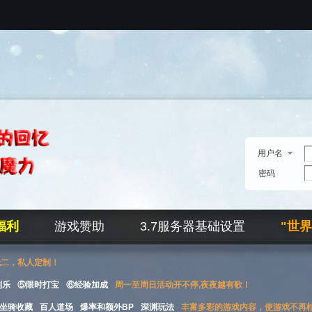
用户名
密码
福利
游戏赞助
3.7服务器基础设置
"世
无二，私人定制！
刮乐
⑤限时打宝
⑥经验加成
周一至周日活动开不停,夜夜越有歌！
坐骑收藏
百人道场
爆率和额外BP
深渊玩法
丰富多彩的游戏内容，使游戏不再