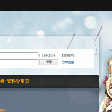
自动登录
找回密码
登录
立即注册
界树"资料导引页
枯燥！