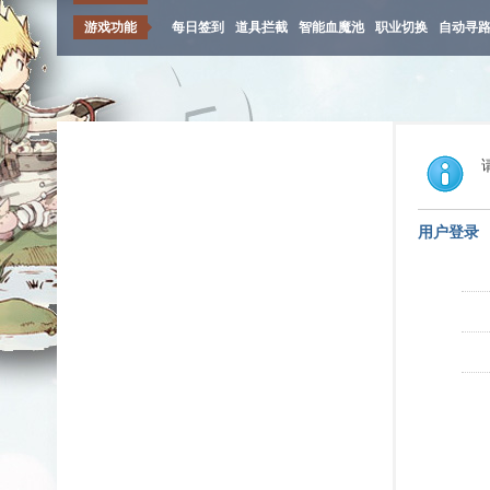
游戏功能
每日签到
道具拦截
智能血魔池
职业切换
自动寻
用户登录