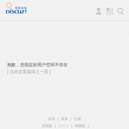
抱歉，您指定的用户空间不存在
[ 点击这里返回上一页 ]
首页
|
登录
|
注册
简易版
|
触屏版
|
电脑版
|