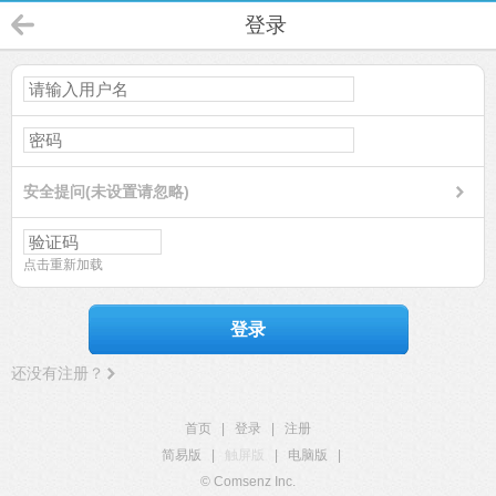
登录
安全提问(未设置请忽略)
点击重新加载
登录
还没有注册？
首页
|
登录
|
注册
简易版
|
触屏版
|
电脑版
|
© Comsenz Inc.