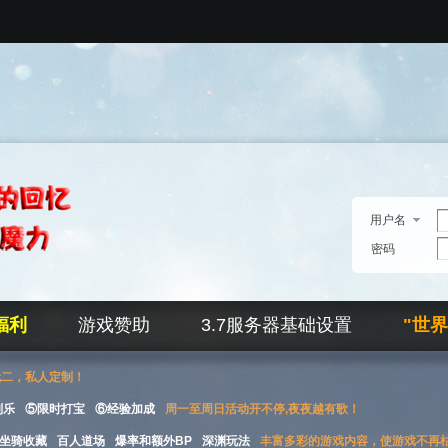
用户名
密码
福利
游戏赞助
3.7服务器基础设置
"世
无二，私人定制！
刮乐
⑤限时打宝
⑥经验加成
周一至周日活动开不停,夜夜越有歌！
坐骑收藏
百人道场
爆率和额外BP
深渊玩法
丰富多彩的游戏内容，使游戏不再