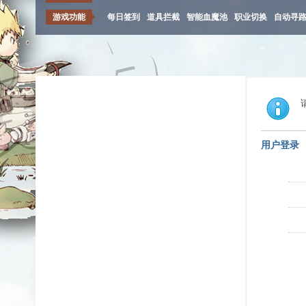
游戏功能
每日签到
道具拦截
智能血魔池
职业切换
自动寻
用户登录