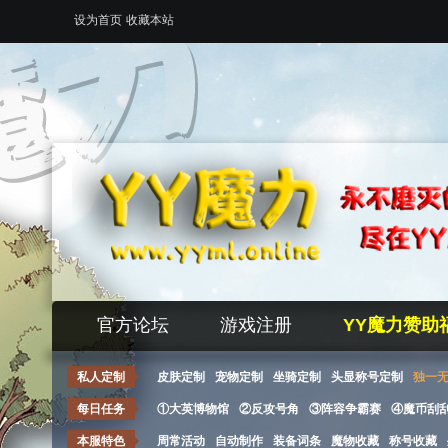
设为首页
收藏本站
官方论坛
游戏注册
YY魔力赞助
私人定制
皮肤定制
宠物定制
坐骑定制
头显称号定制
独一
每日任务
①大英博物馆
②反攻号角
③阵容争霸赛
④魔币刮
本服特色
周常活动
自动制作
装备词条
魔物收藏
称号收藏