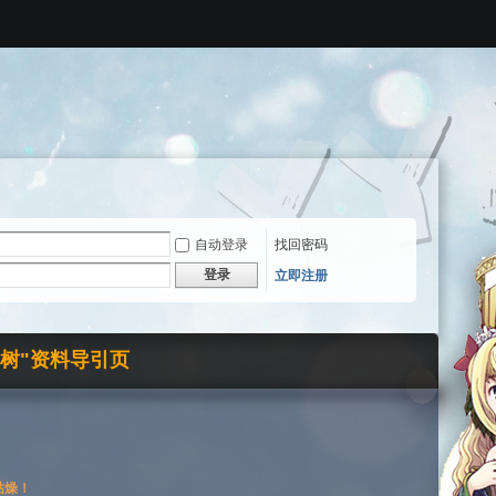
自动登录
找回密码
登录
立即注册
界树"资料导引页
枯燥！