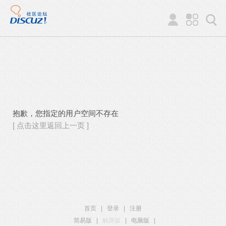
抱歉，您指定的用户空间不存在
[ 点击这里返回上一页 ]
首页
|
登录
|
注册
简易版
|
触屏版
|
电脑版
|