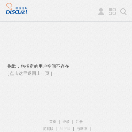
抱歉，您指定的用户空间不存在
[ 点击这里返回上一页 ]
首页
|
登录
|
注册
简易版
|
触屏版
|
电脑版
|