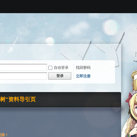
自动登录
找回密码
登录
立即注册
界树"资料导引页
枯燥！