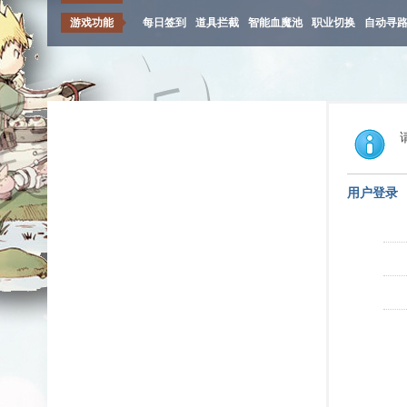
游戏功能
每日签到
道具拦截
智能血魔池
职业切换
自动寻
用户登录