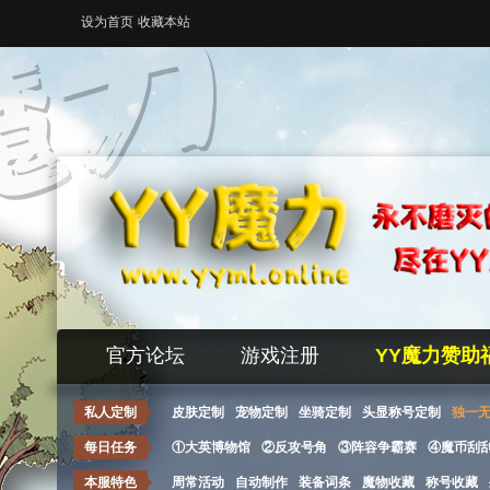
设为首页
收藏本站
官方论坛
游戏注册
YY魔力赞助
私人定制
皮肤定制
宠物定制
坐骑定制
头显称号定制
独一
每日任务
①大英博物馆
②反攻号角
③阵容争霸赛
④魔币刮
本服特色
周常活动
自动制作
装备词条
魔物收藏
称号收藏