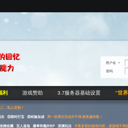
用户名
密码
福利
游戏赞助
3.7服务器基础设置
"世
无二，私人定制！
刮乐
⑤限时打宝
⑥经验加成
周一至周日活动开不停,夜夜越有歌！
坐骑收藏
百人道场
爆率和额外BP
深渊玩法
丰富多彩的游戏内容，使游戏不再