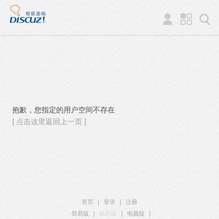
抱歉，您指定的用户空间不存在
[ 点击这里返回上一页 ]
首页
|
登录
|
注册
简易版
|
触屏版
|
电脑版
|