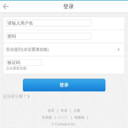
登录
安全提问(未设置请忽略)
点击重新加载
登录
还没有注册？
首页
|
登录
|
注册
简易版
|
触屏版
|
电脑版
|
© Comsenz Inc.