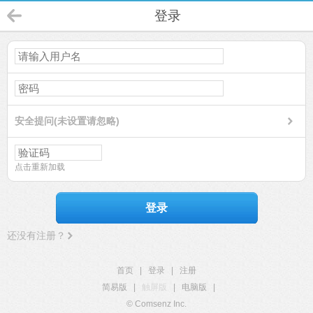
登录
安全提问(未设置请忽略)
点击重新加载
登录
还没有注册？
首页
|
登录
|
注册
简易版
|
触屏版
|
电脑版
|
© Comsenz Inc.