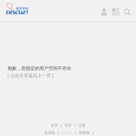
抱歉，您指定的用户空间不存在
[ 点击这里返回上一页 ]
首页
|
登录
|
注册
简易版
|
触屏版
|
电脑版
|