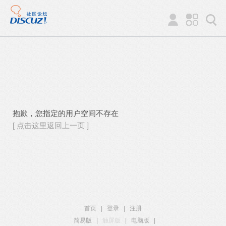
抱歉，您指定的用户空间不存在
[ 点击这里返回上一页 ]
首页
|
登录
|
注册
简易版
|
触屏版
|
电脑版
|