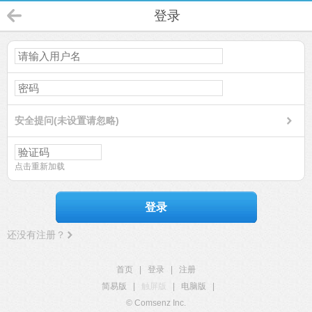
登录
安全提问(未设置请忽略)
点击重新加载
登录
还没有注册？
首页
|
登录
|
注册
简易版
|
触屏版
|
电脑版
|
© Comsenz Inc.