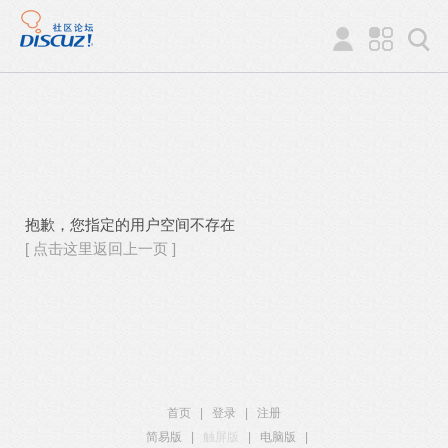
抱歉，您指定的用户空间不存在
[ 点击这里返回上一页 ]
首页
|
登录
|
注册
简易版
|
触屏版
|
电脑版
|