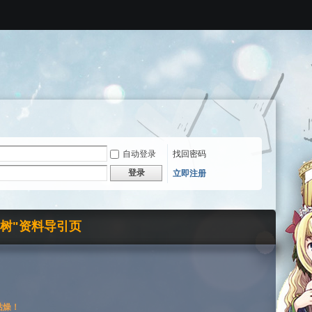
自动登录
找回密码
登录
立即注册
界树"资料导引页
枯燥！