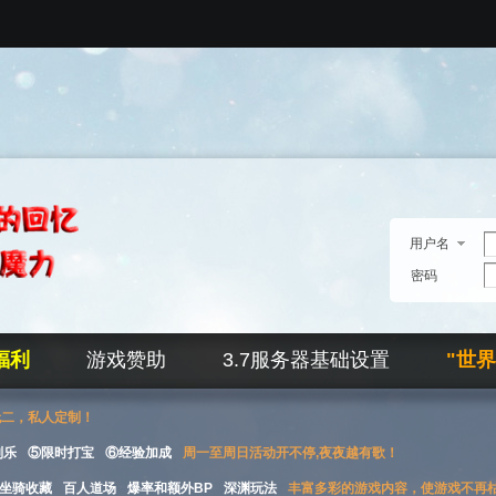
用户名
密码
福利
游戏赞助
3.7服务器基础设置
"世
无二，私人定制！
刮乐
⑤限时打宝
⑥经验加成
周一至周日活动开不停,夜夜越有歌！
坐骑收藏
百人道场
爆率和额外BP
深渊玩法
丰富多彩的游戏内容，使游戏不再