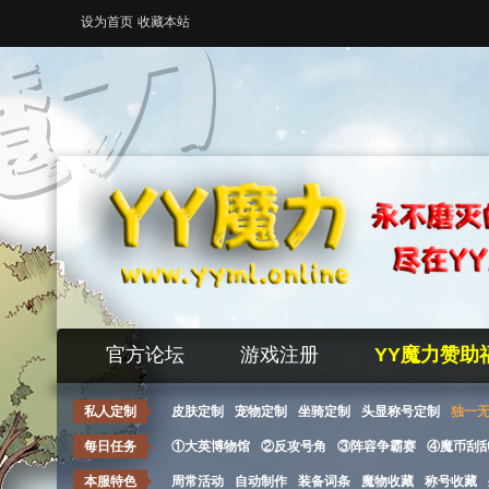
设为首页
收藏本站
官方论坛
游戏注册
YY魔力赞助
私人定制
皮肤定制
宠物定制
坐骑定制
头显称号定制
独一
每日任务
①大英博物馆
②反攻号角
③阵容争霸赛
④魔币刮
本服特色
周常活动
自动制作
装备词条
魔物收藏
称号收藏