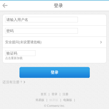
登录
安全提问(未设置请忽略)
点击重新加载
登录
还没有注册？
首页
|
登录
|
注册
简易版
|
触屏版
|
电脑版
|
© Comsenz Inc.