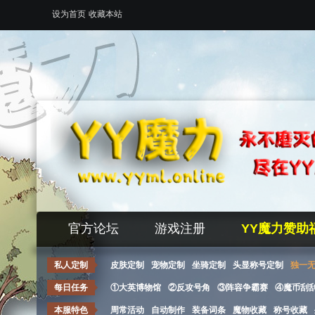
设为首页
收藏本站
官方论坛
游戏注册
YY魔力赞助
私人定制
皮肤定制
宠物定制
坐骑定制
头显称号定制
独一
每日任务
①大英博物馆
②反攻号角
③阵容争霸赛
④魔币刮
本服特色
周常活动
自动制作
装备词条
魔物收藏
称号收藏