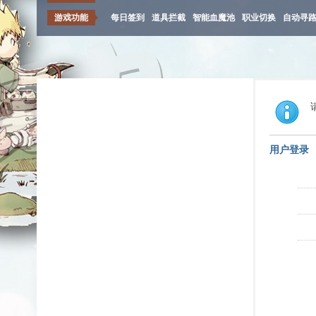
游戏功能
每日签到
道具拦截
智能血魔池
职业切换
自动寻
用户登录