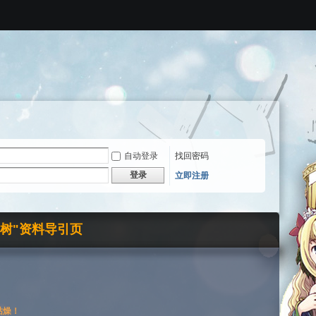
自动登录
找回密码
登录
立即注册
界树"资料导引页
枯燥！