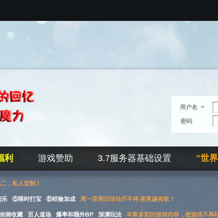
用户名
密码
福利
游戏赞助
3.7服务器基础设置
"世
无二，私人定制！
刮乐
⑤限时打宝
⑥经验加成
周一至周日活动开不停,夜夜越有歌！
坐骑收藏
百人道场
爆率和额外BP
深渊玩法
丰富多彩的游戏内容，使游戏不再