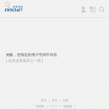
抱歉，您指定的用户空间不存在
[ 点击这里返回上一页 ]
首页
|
登录
|
注册
简易版
|
触屏版
|
电脑版
|