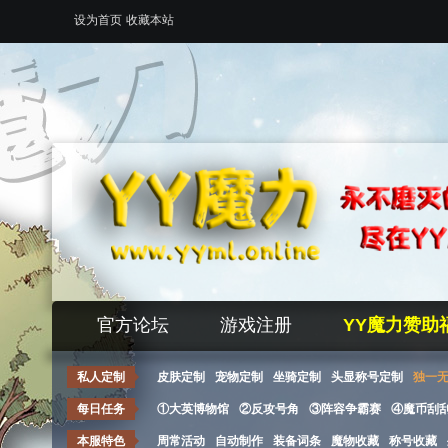
设为首页
收藏本站
官方论坛
游戏注册
YY魔力赞助
私人定制
皮肤定制
宠物定制
坐骑定制
头显称号定制
独一
每日任务
①大英博物馆
②反攻号角
③阵容争霸赛
④魔币刮
本服特色
周常活动
自动制作
装备词条
魔物收藏
称号收藏