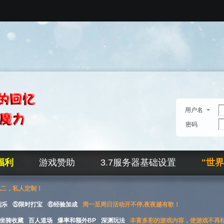
用户名
密码
福利
游戏赞助
3.7服务器基础设置
"世
无二，私人定制！
刮乐
⑤限时打宝
⑥经验加成
周一至周日活动开不停,夜夜越有歌！
坐骑收藏
百人道场
爆率和额外BP
深渊玩法
丰富多彩的游戏内容，使游戏不再