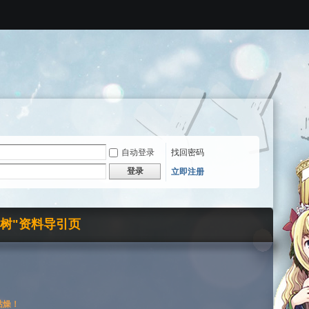
自动登录
找回密码
登录
立即注册
界树"资料导引页
枯燥！