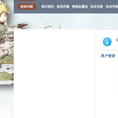
游戏功能
每日签到
道具拦截
智能血魔池
职业切换
自动寻
用户登录