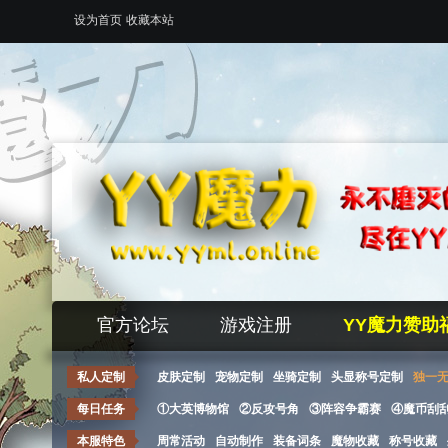
设为首页
收藏本站
官方论坛
游戏注册
YY魔力赞助
私人定制
皮肤定制
宠物定制
坐骑定制
头显称号定制
独一
每日任务
①大英博物馆
②反攻号角
③阵容争霸赛
④魔币刮
本服特色
周常活动
自动制作
装备词条
魔物收藏
称号收藏