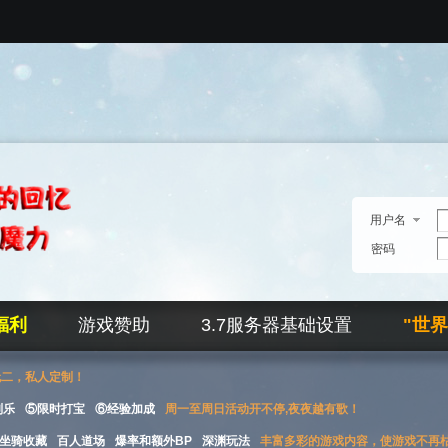
用户名
密码
福利
游戏赞助
3.7服务器基础设置
"世
无二，私人定制！
刮乐
⑤限时打宝
⑥经验加成
周一至周日活动开不停,夜夜越有歌！
坐骑收藏
百人道场
爆率和额外BP
深渊玩法
丰富多彩的游戏内容，使游戏不再