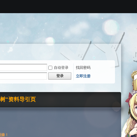
自动登录
找回密码
登录
立即注册
界树"资料导引页
枯燥！