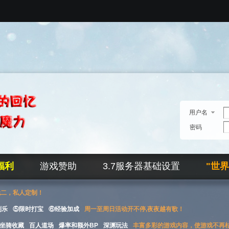
用户名
密码
福利
游戏赞助
3.7服务器基础设置
"世
无二，私人定制！
刮乐
⑤限时打宝
⑥经验加成
周一至周日活动开不停,夜夜越有歌！
坐骑收藏
百人道场
爆率和额外BP
深渊玩法
丰富多彩的游戏内容，使游戏不再