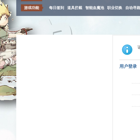
游戏功能
每日签到
道具拦截
智能血魔池
职业切换
自动寻
用户登录