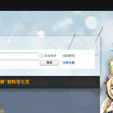
自动登录
找回密码
登录
立即注册
界树"资料导引页
枯燥！