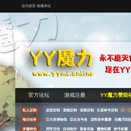
设为首页
收藏本站
官方论坛
游戏注册
YY魔力赞助
私人定制
皮肤定制
宠物定制
坐骑定制
头显称号定制
独一
每日任务
①大英博物馆
②反攻号角
③阵容争霸赛
④魔币刮
本服特色
周常活动
自动制作
装备词条
魔物收藏
称号收藏