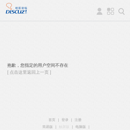
抱歉，您指定的用户空间不存在
[ 点击这里返回上一页 ]
首页
|
登录
|
注册
简易版
|
触屏版
|
电脑版
|