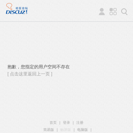
抱歉，您指定的用户空间不存在
[ 点击这里返回上一页 ]
首页
|
登录
|
注册
简易版
|
触屏版
|
电脑版
|