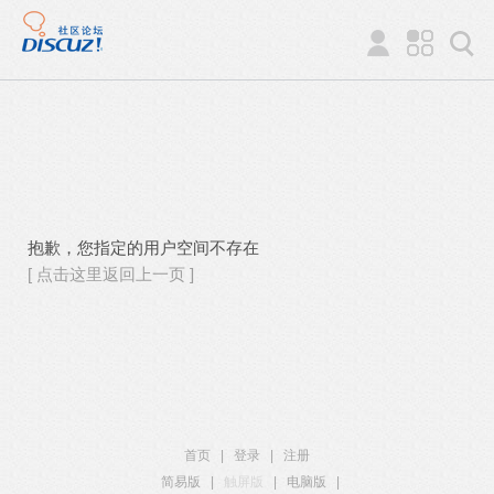
抱歉，您指定的用户空间不存在
[ 点击这里返回上一页 ]
首页
|
登录
|
注册
简易版
|
触屏版
|
电脑版
|