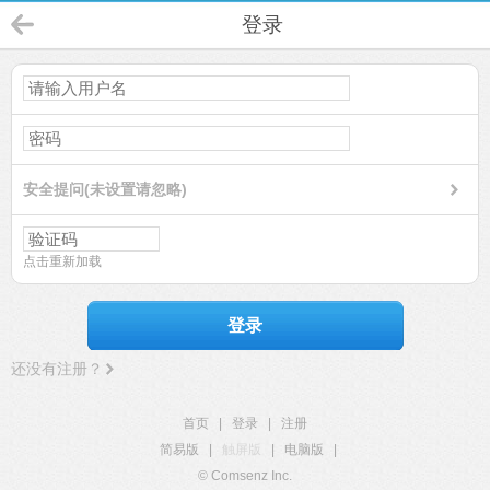
登录
安全提问(未设置请忽略)
点击重新加载
登录
还没有注册？
首页
|
登录
|
注册
简易版
|
触屏版
|
电脑版
|
© Comsenz Inc.