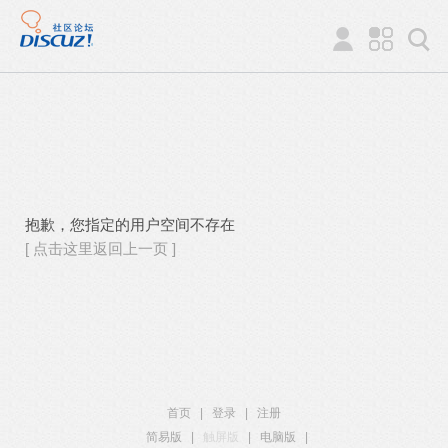
抱歉，您指定的用户空间不存在
[ 点击这里返回上一页 ]
首页
|
登录
|
注册
简易版
|
触屏版
|
电脑版
|