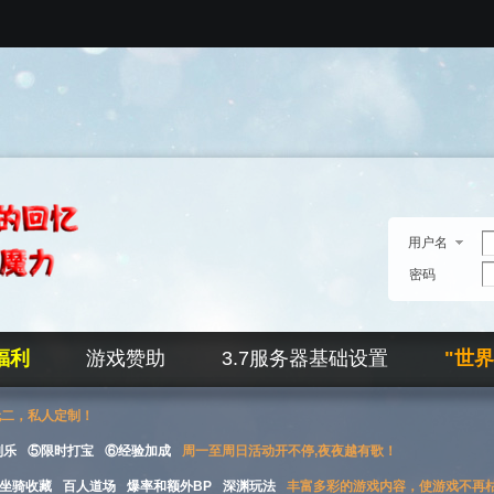
用户名
密码
福利
游戏赞助
3.7服务器基础设置
"世
无二，私人定制！
刮乐
⑤限时打宝
⑥经验加成
周一至周日活动开不停,夜夜越有歌！
坐骑收藏
百人道场
爆率和额外BP
深渊玩法
丰富多彩的游戏内容，使游戏不再