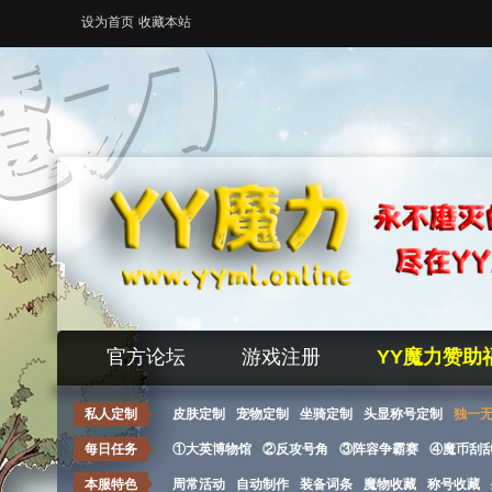
设为首页
收藏本站
官方论坛
游戏注册
YY魔力赞助
私人定制
皮肤定制
宠物定制
坐骑定制
头显称号定制
独一
每日任务
①大英博物馆
②反攻号角
③阵容争霸赛
④魔币刮
本服特色
周常活动
自动制作
装备词条
魔物收藏
称号收藏