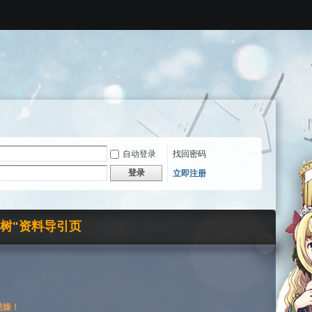
自动登录
找回密码
登录
立即注册
界树"资料导引页
枯燥！