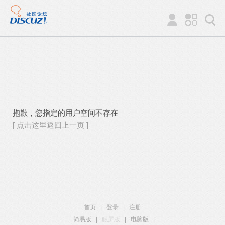
抱歉，您指定的用户空间不存在
[ 点击这里返回上一页 ]
首页
|
登录
|
注册
简易版
|
触屏版
|
电脑版
|