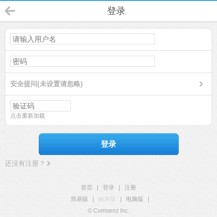
登录
安全提问(未设置请忽略)
点击重新加载
登录
还没有注册？
首页
|
登录
|
注册
简易版
|
触屏版
|
电脑版
|
© Comsenz Inc.