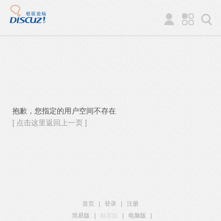
抱歉，您指定的用户空间不存在
[ 点击这里返回上一页 ]
首页
|
登录
|
注册
简易版
|
触屏版
|
电脑版
|