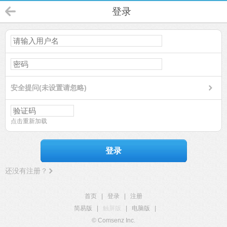
登录
安全提问(未设置请忽略)
点击重新加载
登录
还没有注册？
首页
|
登录
|
注册
简易版
|
触屏版
|
电脑版
|
© Comsenz Inc.